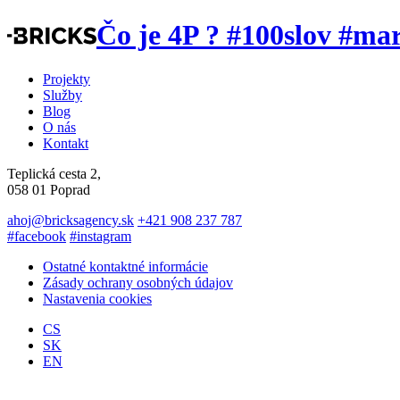
Čo je 4P ? #100slov #ma
Projekty
Služby
Blog
O nás
Kontakt
Teplická cesta 2,
058 01 Poprad
ahoj@bricksagency.sk
+421 908 237 787
#facebook
#instagram
Ostatné kontaktné informácie
Zásady ochrany osobných údajov
Nastavenia cookies
CS
SK
EN