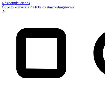
Nasledujúci článok
Čo je to konverzia ? #100slov #marketingslovnik