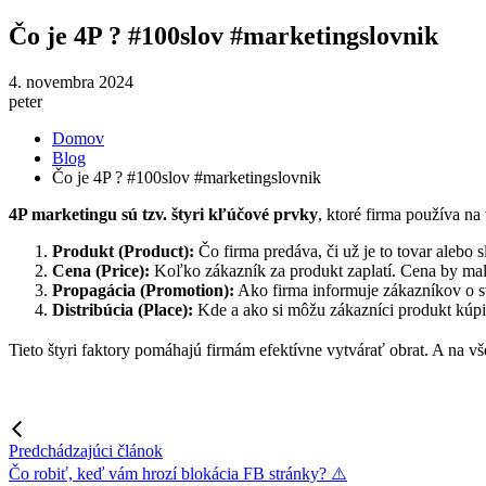
Čo je 4P ? #100slov #marketingslovnik
4. novembra 2024
peter
Domov
Blog
Čo je 4P ? #100slov #marketingslovnik
4P marketingu sú tzv. štyri kľúčové prvky
, ktoré firma používa na
Produkt (Product):
Čo firma predáva, či už je to tovar alebo s
Cena (Price):
Koľko zákazník za produkt zaplatí. Cena by ma
Propagácia (Promotion):
Ako firma informuje zákazníkov o s
Distribúcia (Place):
Kde a ako si môžu zákazníci produkt kúpiť
Tieto štyri faktory pomáhajú firmám efektívne vytvárať obrat. A na vš
Predchádzajúci článok
Čo robiť, keď vám hrozí blokácia FB stránky? ⚠️