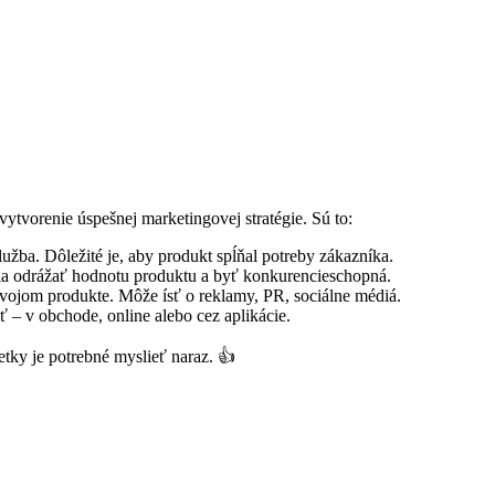
 vytvorenie úspešnej marketingovej stratégie. Sú to:
lužba. Dôležité je, aby produkt spĺňal potreby zákazníka.
la odrážať hodnotu produktu a byť konkurencieschopná.
vojom produkte. Môže ísť o reklamy, PR, sociálne médiá.
 – v obchode, online alebo cez aplikácie.
etky je potrebné myslieť naraz. 👍