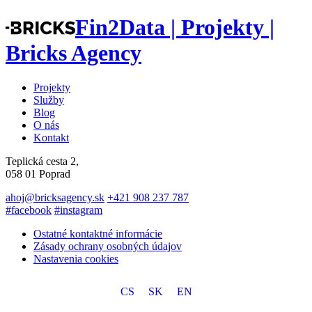
Fin2Data | Projekty |
Bricks Agency
Projekty
Služby
Blog
O nás
Kontakt
Teplická cesta 2,
058 01 Poprad
ahoj@bricksagency.sk
+421 908 237 787
#facebook
#instagram
Ostatné kontaktné informácie
Zásady ochrany osobných údajov
Nastavenia cookies
CS
SK
EN