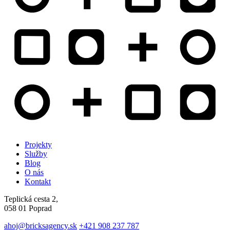
Projekty
Služby
Blog
O nás
Kontakt
Teplická cesta 2,
058 01 Poprad
ahoj@bricksagency.sk
+421 908 237 787